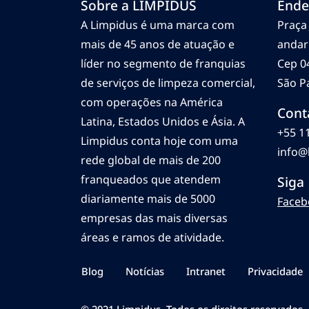
Sobre a LIMPIDUS
Ende
A Limpidus é uma marca com
Praça 
mais de 45 anos de atuação e
andar
líder no segmento de franquias
Cep 0
de serviços de limpeza comercial,
São Pa
com operações na América
Cont
Latina, Estados Unidos e Ásia. A
+55 1
Limpidus conta hoje com uma
info@
rede global de mais de 200
franqueados que atendem
Siga
diariamente mais de 5000
Faceb
empresas das mais diversas
áreas e ramos de atividade.
Blog
Notícias
Intranet
Privacidade
© 2021 Limpidus. Todos os direitos reservados.