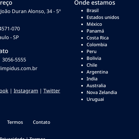
reço
Onde estamos
Brasil
João Duran Alonso, 34 - 5º
Estados unidos
México
4571-070
Panamá
ulo - SP
Costa Rica
Colombia
ato
Peru
Bolivia
1 3056-5555
Chile
limpidus.com.br
Argentina
India
Australia
ook
|
Instagram
|
Twitter
Nova Zelandia
Uruguai
Termos
Contato
Privacidade
|
Termos