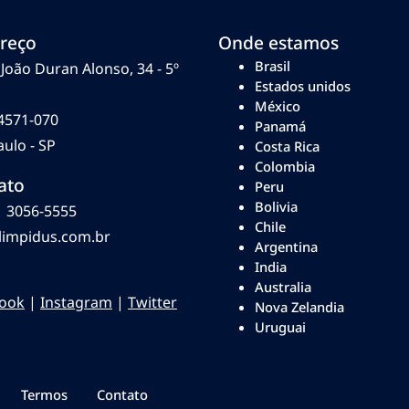
reço
Onde estamos
Brasil
João Duran Alonso, 34 - 5º
Estados unidos
México
4571-070
Panamá
ulo - SP
Costa Rica
Colombia
ato
Peru
Bolivia
1 3056-5555
Chile
limpidus.com.br
Argentina
India
Australia
ook
|
Instagram
|
Twitter
Nova Zelandia
Uruguai
Termos
Contato