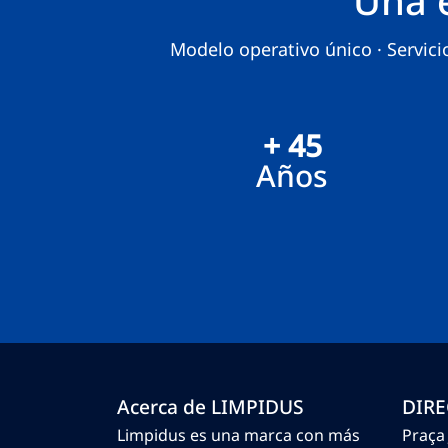
Modelo operativo único · Servicio
+ 45
Años
Acerca de LIMPIDUS
DIR
Limpidus es una marca con más
Praça 